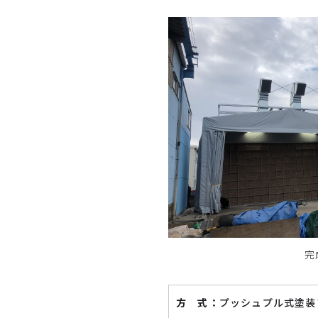
完
方 式：
プッシュプル式塗装ブ