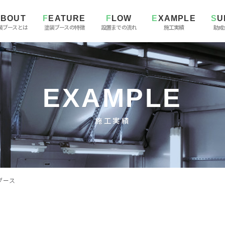
ABOUT
FEATURE
FLOW
EXAMPLE
S
装ブースとは
塗装ブースの特徴
設置までの流れ
施工実績
助成
EXAMPLE
施工実績
ブース