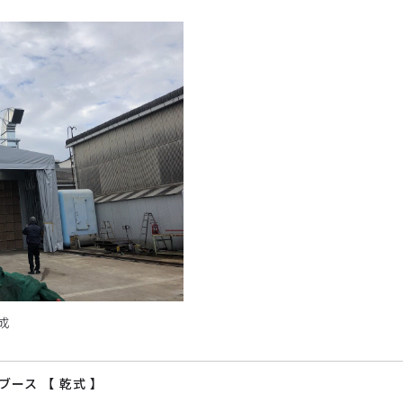
成
ース 【 乾式 】