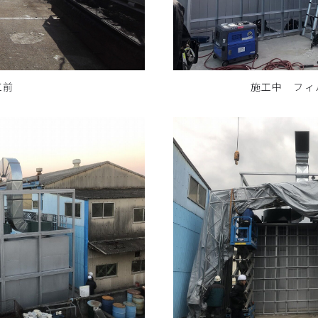
工前
施工中 フィ