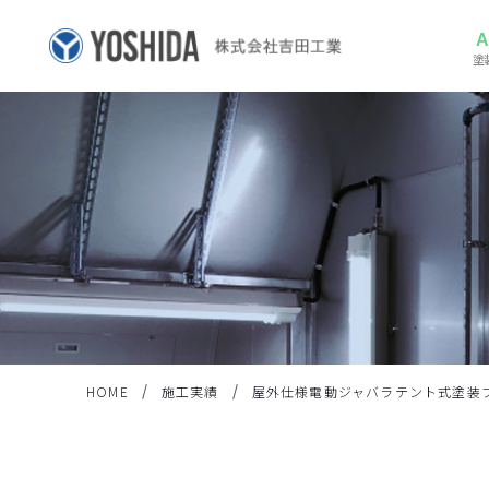
塗
HOME
施工実績
屋外仕様電動ジャバラテント式塗装